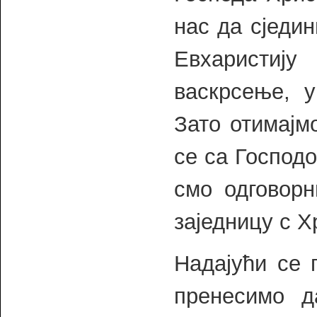
нас да сједи
Евхаристиј
васкрсење, 
Зато отимајм
се са Господо
смо одговорн
заједницу с Х
Надајући се 
пренесимо д