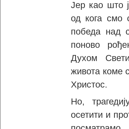
Јер као што ј
од кога смо 
победа над с
поново рође
Духом Свет
живота коме 
Христос.
Но, трагеди
осетити и про
посматрамо