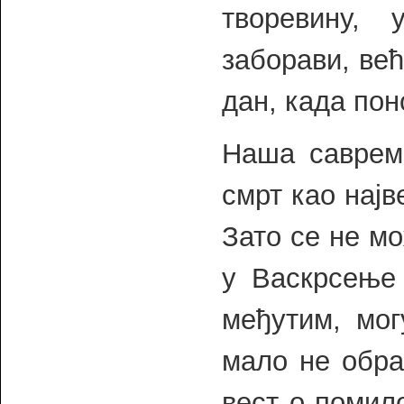
творевину,
заборави, ве
дан, када пон
Наша савреме
смрт као најв
Зато се не м
у Васкрсење 
међутим, мог
мало не обра
вест о помил