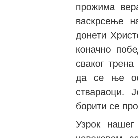
прожима вер
васкрсење н
донети Христ
коначно побе
сваког трена
да се ње о
ствараоци. 
борити се про
Узрок нашег