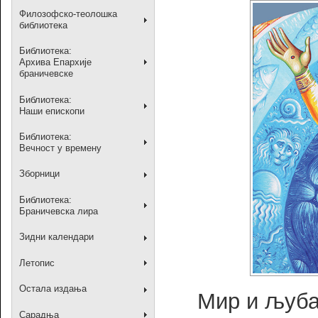
Филозофско-теолошка
библиотека
Библиотека:
Архива Епархије
браничевске
Библиотека:
Наши епископи
Библиотека:
Вечност у времену
Зборници
Библиотека:
Браничевска лира
Зидни календари
Летопис
Остала издања
Мир и љуба
Сарадња