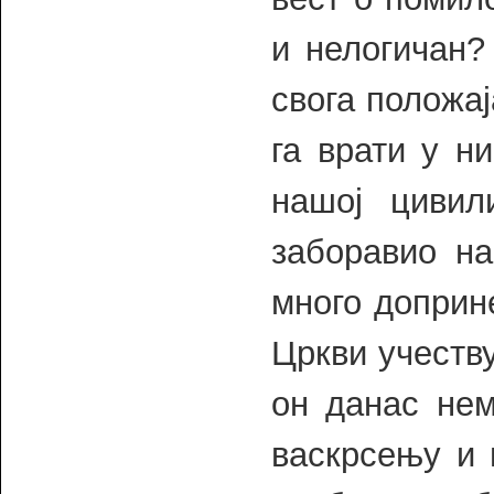
и нелогичан?
свога положај
га врати у н
нашој цивил
заборавио н
много доприн
Цркви учеств
он данас нем
васкрсењу и 