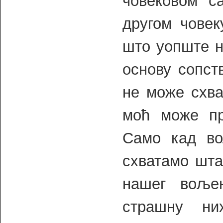
човековом 
другом човек
што уопште н
основу сопст
не може схва
моћ може пр
Само кад во
схватамо шта
нашег воље
страшну ни