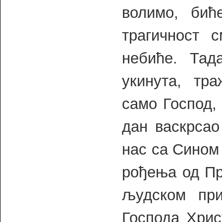
волимо, би
трагичност 
небиће. Та
укинута, тр
само Господ, 
дан васкрсао
нас са Сином
рођења од Пр
људском при
Господа Хрис