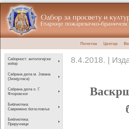
Почетна
Центар
Ве
8.4.2018. | Из
Саборност: антологијски
избор
Сабрана дела м. Јована
(Зизијуласа)
Васкрш
Сабрана дела о. Г.
Флоровског
Библиотека:
Савремено богословље
Библиотека:
Приручници