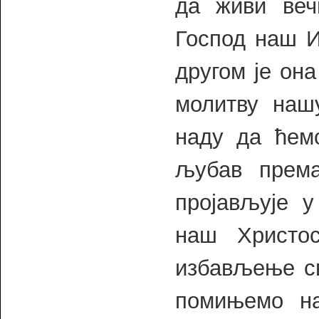
да живи веч
Господ наш И
другом је он
молитву наш
наду да ћем
љубав према
пројављује у
наш Христо
избављење св
помињемо на