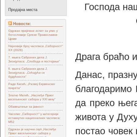
Господа на
Продајна места
Новости:
Одржан пријемни испит за упис у
богословије Српске Православне
Цркве
Најновији број часописа „Саборност“
XX (2026)
Драга браћо и
7. књига Сабраних дела Ј.
Зизијуласа: „Слобода и постојање“
6. књига Сабраних дела Ј.
Данас, празн
Зизијуласа: „Сећајући се
будућности“
Раде Кисић, „Развој Екуменског
благодаримо 
покрета“
Златко Матић, „Наслеђе Првог
васељенског сабора у XXI веку“
да преко њег
Обавештење за јавност
живота у Дух
Часопис „Саборност“ у категорији
истакнутих националних часописа:
М52
постао човек 
Одржан је научни скуп „Наслеђе
Првог васељенског сабора у