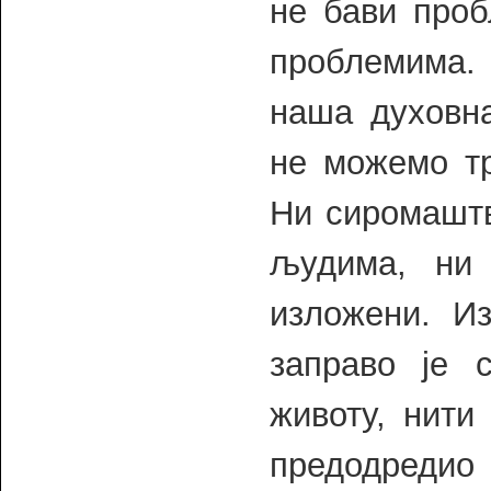
не бави проб
проблемима.
наша духовна
не можемо тр
Ни сиромаштв
људима, ни 
изложени. И
заправо је 
животу, нити
предодредио