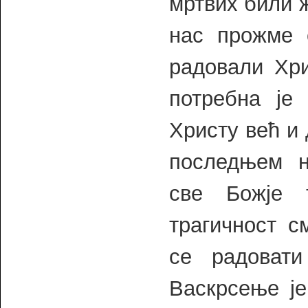
мртвих били ж
нас прожме 
радовали Хри
потребна је
Христу већ и
последњем н
све Божје 
трагичност с
се радовати
Васкрсење је