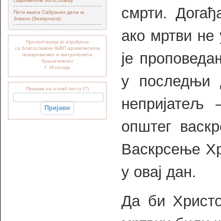
савременом богословљу“
смрти. Догађ
Пета књига Сабраних дела м.
Јована (Зизијуласа)
ако мртви не 
Презентација је израђена
са благословом ЊВП архиепископа
је проповеда
пожаревачког и митрополита
браничевског
Г. Игнатија
у последњи 
Пријава на e-mail листу (?)
непријатељ 
општег васк
Васкрсење Хр
у овај дан.
Да би Христ