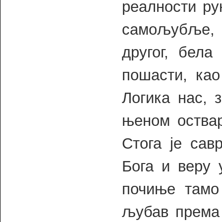
реалности ру
самољубље, 
другог, бела
пошасти, као
Логика нас, 
њеном оства
Стога је сав
Бога и веру 
почиње тамо
љубав према 