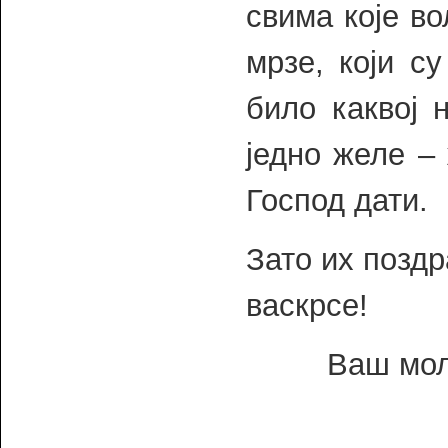
свима које во
мрзе, који с
било каквој 
једно желе –
Господ дати.
Зато их позд
васкрсе!
Ваш мол