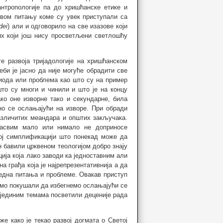
 антропологије па до хришћанске етике и
 овом питању коме су увек приступали са
dei
) али и одговорило на све изазове који
их који још нису просветљени светлошћу
 развоја тријадологије на хришћанском
би је јасно да није могуће обрадити све
риода или проблема као што су на пример
то су многи и чинили и што је на концу
ко оне изворне тако и секундарне, била
но се ослањајући на изворе. При обради
азличитих меандара и општих закључака.
сасвим мало или нимало не доприносе
ој симплификацији што понекад може да
н бавили црквеном теологијом добро знају
ија која лако заводи ка једноставним али
 грађа која је најрепрезентативнија а да
редна питања и проблеме. Овакав приступ
смо покушали да избегнемо ослањајући се
појединим темама посветили деценије рада
 како је текао развој догмата о Светој