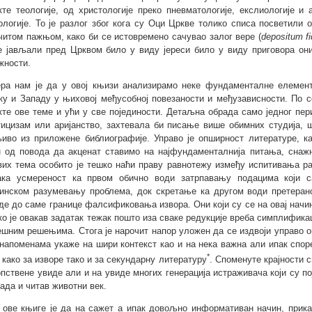
кте теологије, од христологије преко пневматологије, екслиологије и
ологије. То је разлог због кога су Оци Цркве толико списа посветили
читом пажњом, како би се истовремено сачувао залог вере (
depositum fi
е јављали пред Црквом било у виду јереси било у виду приговора он
жности.
ра нам је да у овој књизи анализирамо неке фундаменталне елементе
ку и Западу у њиховој међусобној повезаности и међузависности. По се
кте ове теме и ући у све појединости. Детаљна обрада само једног пе
тицизам или аријанство, захтевала би писање више обимних студија, ш
иво из приложене библиографије. Управо је опширност литературе, ка
н од повода да акценат ставимо на најфундаменталнија питања, снаж
вих тема особито је тешко наћи праву равнотежу између испитивања р
ака усмереност ка првом обично води затрпавању подацима који 
инском разумевању проблема, док скретање ка другом води претеран
де до саме границе фалсификовања извора. Они који су се на овај начи
ко је овакав задатак тежак пошто иза сваке редукције вреба симплификац
ешним решењима. Стога је нарочит напор уложен да се издвоји управо она
 напоменама укаже на шири контекст као и на нека важна али ипак спо
*
 како за изворе тако и за секундарну литературу
. Споменуте крајности 
опствене увиде али и на увиде многих генерација истраживача који су 
када и читав животни век.
ове књиге је да на сажет а ипак довољно информативан начин, прикаже