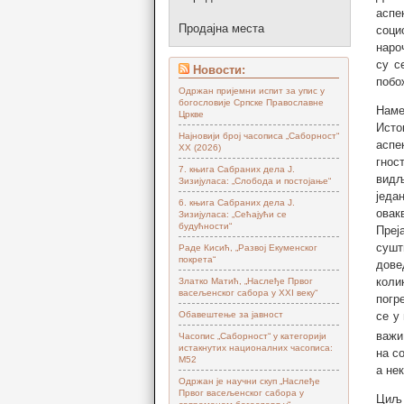
аспе
Продајна места
соци
наро
су с
Новости:
побо
Одржан пријемни испит за упис у
богословије Српске Православне
Наме
Цркве
Исто
Најновији број часописа „Саборност“
аспе
XX (2026)
гнос
7. књига Сабраних дела Ј.
видљ
Зизијуласа: „Слобода и постојање“
једа
6. књига Сабраних дела Ј.
овак
Зизијуласа: „Сећајући се
будућности“
Преј
сушт
Раде Кисић, „Развој Екуменског
покрета“
дове
коли
Златко Матић, „Наслеђе Првог
васељенског сабора у XXI веку“
погр
Обавештење за јавност
се у
важи
Часопис „Саборност“ у категорији
истакнутих националних часописа:
на с
М52
а не
Одржан је научни скуп „Наслеђе
Првог васељенског сабора у
Циљ 