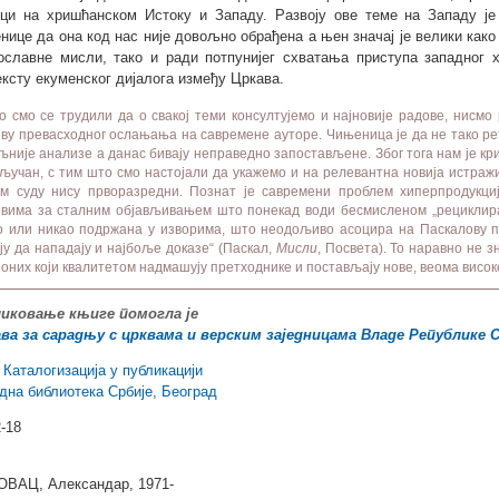
ици на хришћанском Истоку и Западу. Развоју ове теме на Западу ј
нице да она код нас није довољно обрађена а њен значај је велики как
ославне мисли, тако и ради потпунијег схватања приступа западног 
ексту екуменског дијалога између Цркава.
 смо се трудили да о свакој теми консултујемо и најновије радове, нисм
ву превасходног ослањања на савремене ауторе. Чињеница је да не тако рет
љније анализе а данас бивају неправедно запостављене. Због тога нам је кр
кључан, с тим што смо настојали да укажемо и на релевантна новија истраж
м суду нису прворазредни. Познат је савремени проблем хиперпродукциј
евима за сталним објављивањем што понекад води бесмисленом „рециклира
о или никао подржана у изворима, што неодољиво асоцира на Паскалову пр
ју да нападају и најбоље доказе“ (Паскал,
Мисли
, Посвета). То наравно не 
оних који квалитетом надмашују претходнике и постављају нове, веома висок
иковање књиге помогла је
ва за сарадњу с црквама и верским заједницама Владе Републике 
- Каталогизација у публикацији
дна библиотека Србије, Београд
2-18
ВАЦ, Александар, 1971-