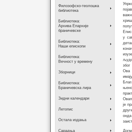
Упрк
Филозофско-теолошка
поја
библиотека
важн
хриш
Библиотека:
Архива Епархије
попу
браничевске
Епис
у са
Библиотека:
дета
Наши епископи
кона
изуз
Библиотека:
људс
Вечност у времену
због
Ова 
Зборници
имај
Благ
Библиотека:
Браничевска лира
њено
прак
Зидни календари
Овап
је п
Летопис
друг
онда
Остала издања
заис
Сарадња
Догм