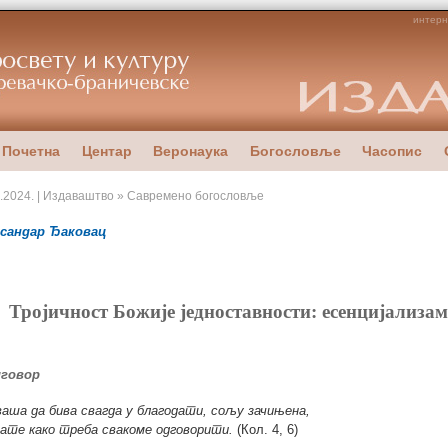
интерн
Почетна
Центар
Веронаука
Богословље
Часопис
0.2024. | Издаваштво » Савремено богословље
сандар Ђаковац
Тројичност Божије једноставности: есенцијализа
дговор
ваша да бива свагда у благодати, сољу зачињена,
нате како треба свакоме одговорити.
(Кол. 4, 6)