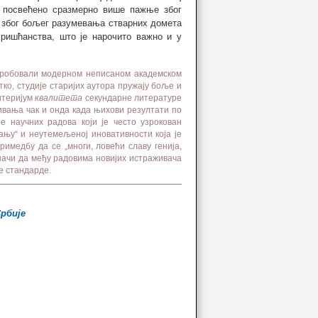
е посвећено сразмерно више пажње због
о због бољег разумевања стварних домета
хришћанства, што је нарочито важно и у
о робовали модерном неписаном академском
ко, студије старијих аутора пружају боље и
итеријум
квалитета
секундарне литературе
ивања чак и онда када њихови резултати по
е научних радова који је често узрокован
њу“ и неутемељеној иновативности која је
имедбу да се „многи, ловећи славу генија,
значи да међу радовима новијих истраживача
е стандарде.
Србије