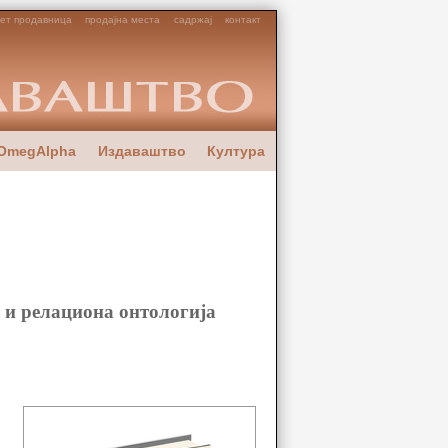
ет продавница
продајна места
садржај
контакт
OmegAlpha
Издаваштво
Култура
м и релациона онтологија