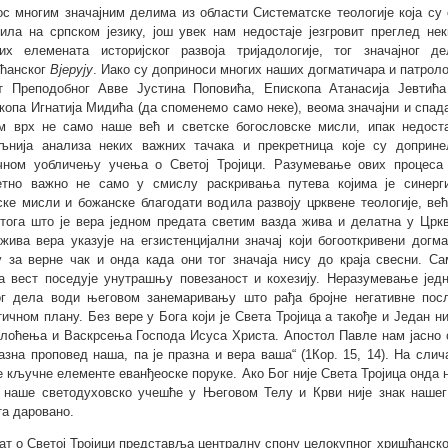
ос многим значајним делима из области Систематске теологије која су 
вила на српском језику, још увек нам недостаје језгровит преглед нек
их елемената историјског развоја тријадологије, тог значајног де
ћанског
Вјерују
. Иако су доприноси многих наших догматичара и патроло
т Преподобног Авве Јустина Поповића, Епископа Атанасија Јевтића
копа Игнатија Мидића (да споменемо само неке), веома значајни и спада
м врх не само наше већ и светске богословске мисли, ипак недоста
љнија анализа неких важних тачака и прекретница које су доприне
чном уобличењу учења о Светој Тројици. Разумевање ових процеса 
етно важно не само у смислу раскривања путева којима је синерги
ке мисли и божанске благодати водила развоју црквене теологије, већ
 тога што је вера једном предата светим вазда жива и делатна у Цркв
жива вера указује на егзистенцијални значај који богооткривени догма
у за верне чак и онда када они тог значаја нису до краја свесни. Са
а вест поседује унутрашњу повезаност и кохезију. Неразумевање једн
г дела води његовом занемаривању што рађа бројне негативне посл
тичном плану. Без вере у Бога који је Света Тројица а такође и Један н
лоћења и Васкрсења Господа Исуса Христа. Апостол Павле нам јасно св
разна проповед наша, па је празна и вера ваша“ (1Кор. 15, 14). На сл
е кључне елементе еванђеоске поруке. Ако Бог није Света Тројица онда ни
 наше светодуховско учешће у Његовом Телу и Крви није знак наше
та даровано.
ат о Светој Тројици представља централну спону целокупног хришћанско