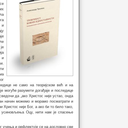
се
их
ла
га
 и
ју
је
ле
је
ја
 и
и.
ти
ма
ог
едице не само на теоријском већ и на
ије могуће разумети догађаје и последице
едочи да „ако Христос није устао, онда
ичан начин можемо и морамо посматрати и
 Христос није Бог, а ако би то било тако,
г усиновљења Оцу, нити нам је спасење
г учења и рефлектује се на дословно све