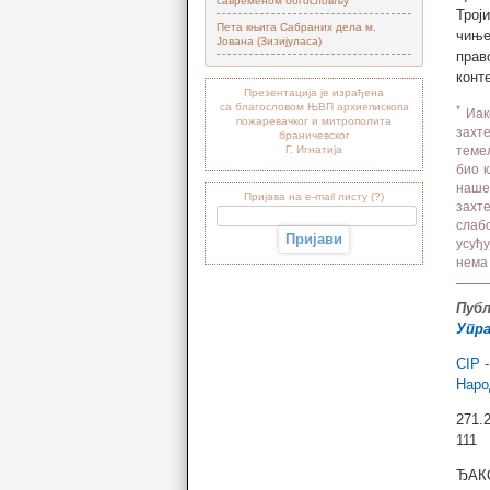
савременом богословљу“
Трој
Пета књига Сабраних дела м.
чиње
Јована (Зизијуласа)
прав
конт
Презентација је израђена
са благословом ЊВП архиепископа
*
Иако
пожаревачког и митрополита
захте
браничевског
Г. Игнатија
теме
био 
наше
Пријава на e-mail листу (?)
захт
слаб
усуђу
нема 
Публ
Упра
CIP 
Наро
271.
111
ЂАКО