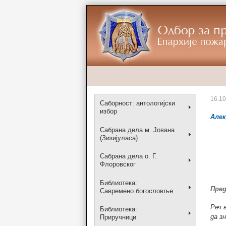
16.1
Саборност: антологијски
избор
Алек
Сабрана дела м. Јована
(Зизијуласа)
Сабрана дела о. Г.
Флоровског
Библиотека:
Пре
Савремено богословље
Реч 
Библиотека:
да з
Приручници