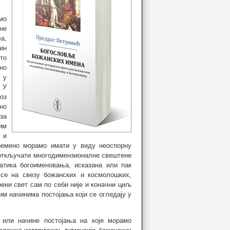
мо
ане
а,
ин
то
но
 у
 У
оз
но
 за
им
 и
времено морамо имати у виду неоспорну
откључати многодимензионалне свештене
атика богоименовања, исказана или пак
се на свезу божанских и космолошких,
рени свет сам по себи није и коначни циљ
им начинима постојања који се огледају у
 или начине постојања на које морамо