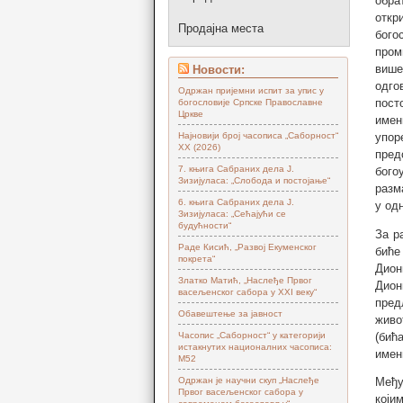
обра
откр
Продајна места
бого
пром
више
Новости:
одго
Одржан пријемни испит за упис у
пост
богословије Српске Православне
Цркве
имен
Најновији број часописа „Саборност“
упор
XX (2026)
пред
7. књига Сабраних дела Ј.
бого
Зизијуласа: „Слобода и постојање“
разм
6. књига Сабраних дела Ј.
у од
Зизијуласа: „Сећајући се
будућности“
За р
Раде Кисић, „Развој Екуменског
биће
покрета“
Дион
Златко Матић, „Наслеђе Првог
Дион
васељенског сабора у XXI веку“
пред
Обавештење за јавност
живо
Часопис „Саборност“ у категорији
(бић
истакнутих националних часописа:
имен
М52
Одржан је научни скуп „Наслеђе
Међу
Првог васељенског сабора у
који