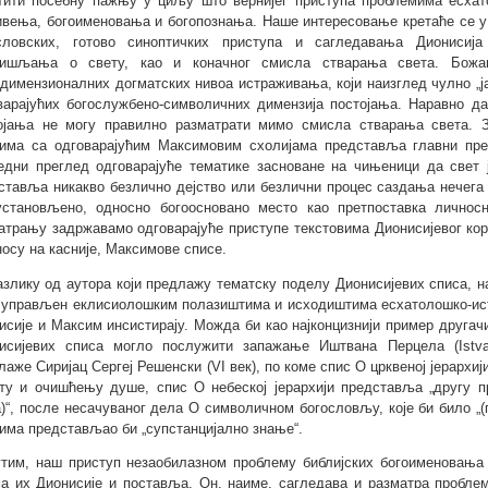
тити посебну пажњу у циљу што вернијег приступа проблемима есхато
ивења, богоименовања и богопознања. Наше интересовање кретаће се у 
словских, готово синоптичких приступа и сагледавања Диониси
ишљања о свету, као и коначног смисла стварања света. Божан
димензионалних догматских нивоа истраживања, који наизглед чулно „ј
варајућих богослужбено-символичних димензија постојања. Наравно д
ојања не могу правилно разматрати мимо смисла стварања света. З
има са одговарајућим Максимовим схолијама представља главни пре
едни преглед одговарајуће тематике засноване на чињеници да свет 
ставља никакво безлично дејство или безлични процес саздања нечега ш
установљено, односно богоосновано место као претпоставка лично
атрању задржавамо одговарајуће приступе текстовима Дионисијевог корп
носу на касније, Максимове списе.
азлику од аутора који предлажу тематску поделу Дионисијевих списа, 
 управљен еклисиолошким полазиштима и исходиштима есхатолошко-исто
исије и Максим инсистирају. Можда би као најконцизнији пример другач
исијевих списа могло послужити запажање Иштвана Перцела (Istva
лаже Сиријац Сергеј Решенски (VI век), по коме спис О црквеној јерархи
ту и очишћењу душе, спис О небеској јерархији представља „другу п
а)“, после несачуваног дела О символичном богословљу, које би било „
има представљао би „супстанцијално знање“.
тим, наш приступ незаобилазном проблему библијских богоименовања 
ма их Дионисије и поставља. Он, наиме, сагледава и разматра пробле