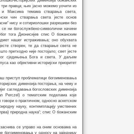
лошко-историјских димензија божанских
три правца; њих јасно можемо уочити из
ја и Максима темама стварања света,
ски чин стварања света јесте основ
асни“ нису и сотириолошки разрешиви без
а се ни богослужбено-символични начини
бог тога Дионисијев спис О божанским
дмет нашег истраживања; оно обухвата
јесте створен, те да стварање света не
то претходно није постојало; свет јесте
сног сједињења Бога и света. У даљем
уса као објективни историјски приоритет
наш приступ проблематици богоименовања
ријских димензија постојања, на чему и
ијег сагледавања богословских димензија
n Perczel) о тематским поделама које
ји говори о практичном, односно аскетском
риродну науку, контемплацију умствених
(прва) природна наука“; спис О божанским
заснива се управо на оним основама на
ме богоименовања у односу на заједницу