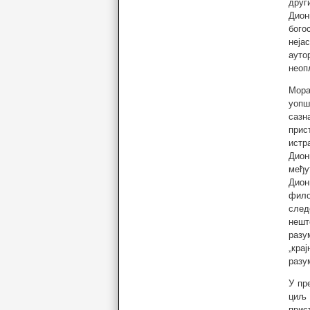
друг
Дион
бого
неја
ауто
неоп
Мора
уопш
сазн
прис
истр
Дион
међу
Дион
фило
след
нешт
разу
„кра
разу
У пр
циљ 
прис