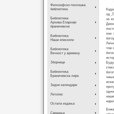
Филозофско-теолошка
библиотека
Када
од „
Библиотека:
за к
Архива Епархије
Дион
браничевске
пост
они 
Библиотека:
бого
Наши епископи
Личн
том 
Библиотека:
бого
Вечност у времену
исто
Зборници
Буду
спис
Библиотека:
бого
Браничевска лира
чиње
иска
Зидни календари
прот
одно
Летопис
наше
наро
Остала издања
Божа
Сарадња