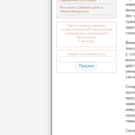
савременом богословљу“
чове
Пета књига Сабраних дела м.
бого
Јована (Зизијуласа)
без 
тума
Презентација је израђена
прис
са благословом ЊВП архиепископа
схол
пожаревачког и митрополита
браничевског
Г. Игнатија
Више
покл
у сл
Пријава на e-mail листу (?)
воља
дејс
умна
сагл
Соти
посл
прос
наим
изму
нала
теме
Сагл