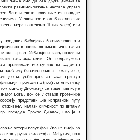
и. Мишљења смо да ова друга димензија
ословска размимоилажења настала управо
са Бога и света проистиче из наводне
списима. У зависности од богословских
извесна мера пантеизма (Штиглмајер) или
у преданих библијских богоименовања и
ријемчивости човека за символични начин
ом као Црква. Уобичајени западнонаучни
вати текстократским. Он подразумева
оји произилази искључиво из садржаја
упа проблему богоименовања. Показује се,
м, јер се уобичајено за такав приступ
финицији, прелази на (нео)платонистичку
том смислу Дионисију се више приписује
знатог Бога“, док се у ствари протежира
ософију представи „на исправном путу
 откривењу налази сигурност по питању
нпр. поседује Прокло Дијадох, што је и
новања аутори попут фон Иванке имају за
окла или других философа. Међутим, наш
 потпуно другачијег угла, с обзиром на