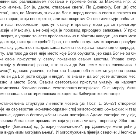
евини као разликовањем постања и промене бића; за Максима нпр. „ст
сно измена. Бог је, дакле, стварање свега“. По Дионисију, Бог „(и) стоји
етан“, што, по Максиму, значи да Бог и поред постања свега и покрета ка
као творац стоји непокретно, али као покретач Он све измењује набоље.
 и наш гносеолошки приступ стању и кретању мора да се прилагоди б
исије и Максим), а не оној која је производ природних запажања. У пр
 покрет, а управо то јесте проблематично и Максим наводи: „јер како може
 да стоји, нити да се креће? Прво, не треба по чулним стварима просуђи
ожанску делатност исправљања начина постојања послепадне природе,
ту, али тако да свет није место које Бога обухвата, јер када Бог не би б
и своје присуство у свему показивао сваким местом. Управо супр
атрају у божанској равни, што значи да Бог јесте место свеколиких б
рачко)“, односно узрочно, те Бог као Творац неба и земље узрочно прева
слоˆви да Бог јесте свуда и нигде“. То значи и да Бог јесте истинско мес
езно и место Бога. Овакви светоотачки приступи указују на нарочи
лематиком богоименовања есхатолошко-историјског. Оне морају бит
именовања као сотириолошких исходишта библијске космологије.
установљена структура личности човека (из Пост. 1, 26–27) створено
ује на својеврстан иконично-одразни спој животоносних божанских и тв
ачење, односно богослужбени начин постојања Адама састојао се у сј
вечним божанским промислом који управља читаву творевину. Због тога 
вајући (божанско) од (ствари) човечанских“, јер Дионисије жели рећи
ва видљивим богојављањем“. И богослужбена пјенија сведоче: „Неописан