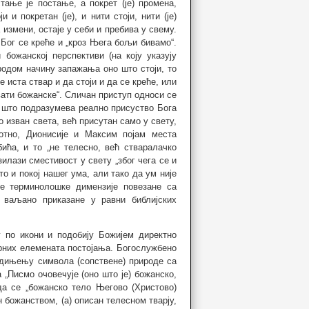
ање је постање, а покрет (је) промена,
 и покретан (је), и нити стоји, нити (је)
 измени, остаје у себи и пребива у свему.
 Бог се креће и „кроз Њега бољи бивамо“.
ожанској перспективи (на коју указују
иродом начину запажања оно што стоји, то
 иста ствар и да стоји и да се креће, или
вати божанске“. Сличан приступ односи се
 што подразумева реално присуство Бога
ио изван света, већ присутан само у свету,
отно, Дионисије и Максим појам места
ића, и то „не телесно, већ стваралачко
зилази сместивост у свету „због чега се и
то и покој нашег ума, али тако да ум није
те терминолошке димензије повезане са
и ваљано приказане у равни библијских
г по икони и подобију Божијем директно
арних елемената постојања. Богослужбено
едињењу символа (сопствене) природе са
„Писмо очовечује (оно што је) божанско,
 да се „божанско тело Његово (Христово)
 божанством, (а) описан телесном тварју,