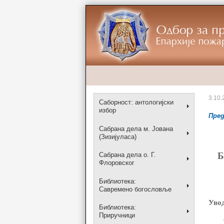
3.10.
Саборност: антологијски
избор
Пре
Сабрана дела м. Јована
(Зизијуласа)
Б
Сабрана дела о. Г.
Флоровског
Библиотека:
Савремено богословље
Уво
Библиотека:
Приручници