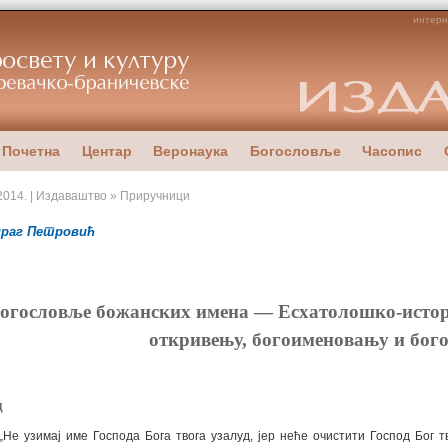
интерн
Почетна
Центар
Веронаука
Богословље
Часопис
2014. | Издаваштво » Приручници
драг Петровић
огословље божанских имена — Есхатолошко‑истор
откривењу, богоименовању и бог
д
„Не узимај име Господа Бога твога узалуд, јер неће очистити Господ Бог т