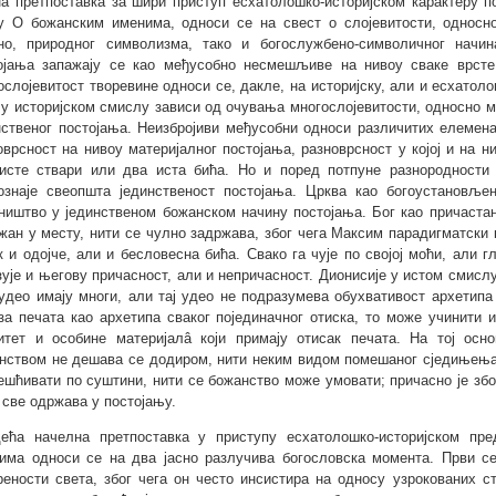
а претпоставка за шири приступ есхатолошко-историјском карактеру по
у О божанским именима, односи се на свест о слојевитости, односно
но, природног символизма, тако и богослужбено-символичног начин
ојања запажају се као међусобно несмешљиве на нивоу сваке врсте
ослојевитост творевине односи се, дакле, на историјску, али и есхато
 у историјском смислу зависи од очувања многослојевитости, односно 
нственог постојања. Неизбројиви међусобни односи различитих елемена
оврсност на нивоу материјалног постојања, разноврсност у којој и на н
исте ствари или два иста бића. Но и поред потпуне разнородности
ознаје свеопшта јединственост постојања. Црква као богоустановљен
ништво у јединственом божанском начину постојања. Бог као причастан
жан у месту, нити се чулно задржава, због чега Максим парадигматски 
к и одојче, али и бесловесна бића. Свако га чује по својој моћи, али 
зује и његову причасност, али и непричасност. Дионисије у истом смислу
 удео имају многи, али тај удео не подразумева обухвативост архетипа
за печата као архетипа сваког појединачног отиска, то може учинити и
итет и особине материјалâ који примају отисак печата. На тој осн
нством не дешава се додиром, нити неким видом помешаног сједињења
ешћивати по суштини, нити се божанство може умовати; причасно је збо
) све одржава у постојању.
ећа начелна претпоставка у приступу есхатолошко-историјском пр
има односи се на два јасно разлучива богословска момента. Први се
рености света, због чега он често инсистира на односу узрокованих с