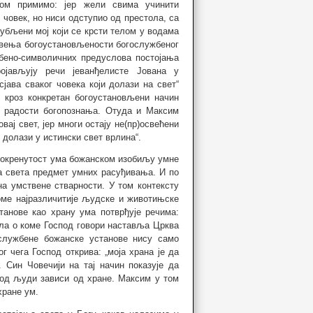
ом примимо: јер жели свима учинити
 човек, но ниси одступио од престола, са
љубљени мој који се крсти телом у водама
ивења богоустановљености богослужбеног
бено-символичних предуслова постојања
јављују речи јеванђелисте Јована у
јава сваког човека који долази на свет“
ју кроз конкретан богоустановљени начин
и радости богопознања. Отуда и Максим
овај свет, јер многи остају не(пр)освећени
) долази у истински свет врлина“.
о окренутост ума божанском изобиљу умне
да света предмет умних расуђивања. И по
на умствене стварности. У том контексту
оме најразличитије људске и животињске
танове као храну ума потврђује речима:
 јела о коме Господ говори наставља Црква
службене божанске установе нису само
г чега Господ открива: „моја храна је да
 Син Човечији на тај начин показује да
од људи зависи од хране. Максим у том
хране ум.