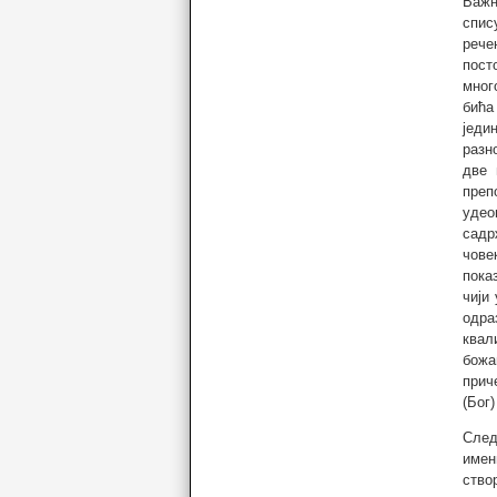
Важн
спис
рече
пост
мног
бића
једи
разн
две 
преп
удео
садр
чове
пока
чији
одра
квал
божа
прич
(Бог
След
имен
ство