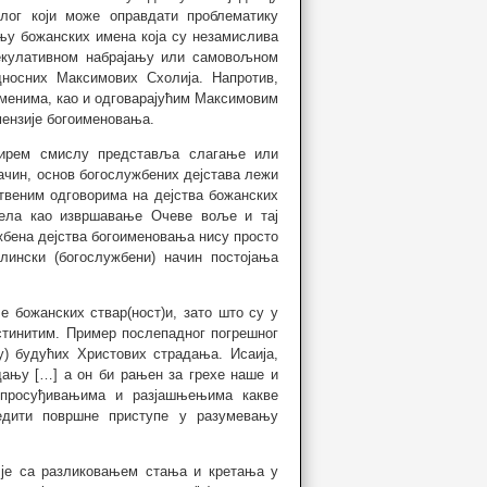
лог који може оправдати проблематику
њу божанских имена која су незамислива
пекулативном набрајању или самовољном
носних Максимових Схолија. Напротив,
именима, као и одговарајућим Максимовим
мензије богоименовања.
ширем смислу представља слагање или
ачин, основ богослужбених дејстава лежи
твеним одговорима на дејства божанских
 дела као извршавање Очеве воље и тај
ужбена дејства богоименовања нису просто
лински (богослужбени) начин постојања
 божанских ствар(ност)и, зато што су у
стинитим. Пример послепадног погрешног
у) будућих Христових страдања. Исаија,
адању […] а он би рањен за грехе наше и
 просуђивањима и разјашњењима какве
едити површне приступе у разумевању
 је са разликовањем стања и кретања у