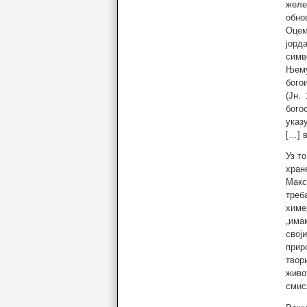
желе
обно
Оцем
јорд
симв
Њему
бого
(Јн.
бого
указу
[…] в
Уз т
хран
Макс
треб
химе
„има
свој
прир
твор
живо
смис