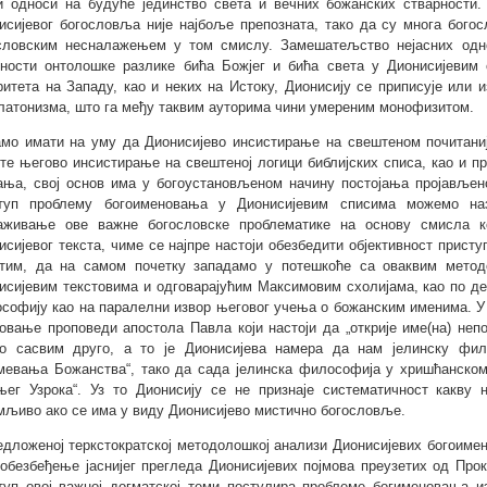
и односи на будуће јединство света и вечних божанских стварност
исијевог богословља није најбоље препозната, тако да су многа бог
словским несналажењем у том смислу. Замешатељство нејасних одно
сности онтолошке разлике бића Божјег и бића света у Дионисијевим 
ритета на Западу, као и неких на Истоку, Дионисију се приписује или 
латонизма, што га међу таквим ауторима чини умереним монофизитом.
мо имати на уму да Дионисијево инсистирање на свештеном почитаниј
те његово инсистирање на свештеној логици библијских списа, као и п
ања, свој основ има у богоустановљеном начину постојања пројављен
туп проблему богоименовања у Дионисијевим списима можемо наз
аживање ове важне богословске проблематике на основу смисла к
исијевог текста, чиме се најпре настоји обезбедити објективност прист
тим, да на самом почетку западамо у потешкоће са оваквим методо
исијевим текстовима и одговарајућим Максимовим схолијама, као по де
софију као на паралелни извор његовог учења о божанским именима. У 
овање проповеди апостола Павла који настоји да „открије име(на) непо
о сасвим друго, а то је Дионисијева намера да нам јелинску фил
мевања Божанства“, тако да сада јелинска философија у хришћанском
јњег Узрока“. Уз то Дионисију се не признаје систематичност какву 
мљиво ако се има у виду Дионисијево мистично богословље.
едложеној теркстократској методолошкој анализи Дионисијевих богоиме
обезбеђење јаснијег прегледа Дионисијевих појмова преузетих од Пр
туп овој важној догматској теми постулира проблеме богименовања из