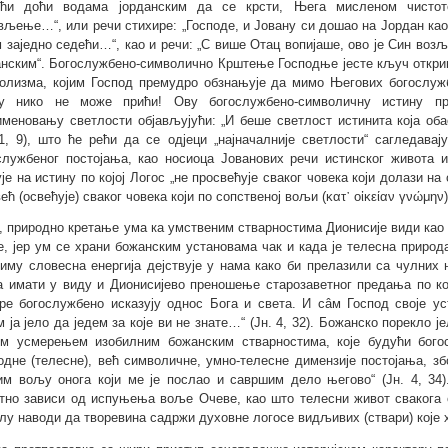
ћи доћи водама jорданским да се крсти, Њега мисленом чистот
вљење…“, или речи стихире: „Господе, и Јовану си дошао на Jордан као
 заједно седећи…“, као и речи: „С више Отац вопијаше, ово је Син воз
анским“. Богослужбено-символично Крштење Господње јесте кључ откр
олизма, којим Господ премудро обзнањује да мимо Његових богослуж
 нико не може прићи! Ову богослужбено-символичну истину про
именовању светлости објављујући: „И беше светлост истинита која обас
 1, 9), што ће рећи да се одјеци „најначалније светлости“ сагледава
службеног постојања, као носиоца Јованових речи истинског живота 
је на истину по којој Логос „не просвећује сваког човека који долази на 
ећ (освећује) сваког човека који по сопственој вољи (κατ᾽ οἰκείαν γνώμην
о, природно кретање ума ка умственим стварностима Дионисије види ка
е, јер ум се храни божанским установама чак и када је телесна приро
иму словесна енергија дејствује у нама како би прелазили са чулних 
а имати у виду и Дионисијево преношење старозаветног предања по к
ре богослужбено исказују однос Бога и света. И сâм Господ своје ус
м ја јело да једем за које ви не знате…“ (Јн. 4, 32). Божанско порекло
им усмерењем изобилним божанским стварностима, које будући бого
одне (телесне), већ символичне, умно-телесне димензије постојања, збо
им вољу онога који ме је послао и савршим дело његово“ (Јн. 4, 34).
тно зависи од испуњења воље Очеве, као што телесни живот свакога 
лу наводи да творевина садржи духовне логосе видљивих (ствари) које 