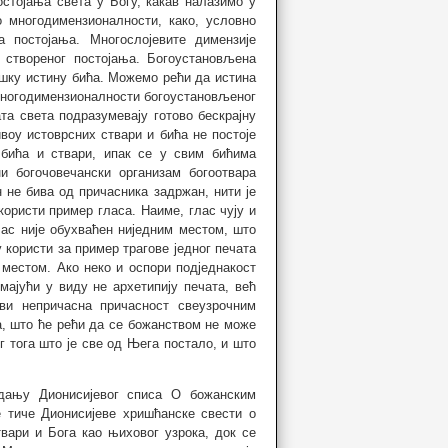
стојања света у Богу, какав налазимо у
 многодимензионалности, како, условно
а постојања. Многослојевите димензије
 створеног постојања. Богоустановљена
лошку истину бића. Можемо рећи да истина
многодимензионалности богоустановљеног
та света подразумевају готово бескрајну
ивоу истоврсних ствари и бића не постоје
 бића и ствари, ипак се у свим бићима
и богочовечански организам богоотвара
 не бива од причасника задржан, нити је
користи пример гласа. Наиме, глас чују и
глас није обухваћен ниједним местом, што
 користи за пример трагове једног печата
 местом. Ако неко и оспори подједнакост
мајући у виду не архетипију печата, већ
ови непричасна причасност свеузрочним
, што ће рећи да се божанством не може
г тога што је све од Њега постало, и што
едању Дионисијевог списа О божанским
 тиче Дионисијеве хришћанске свести о
твари и Бога као њиховог узрока, док се