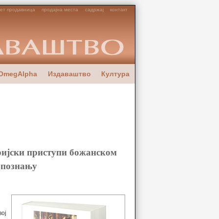
ет продавница
продајна места
садржај
контакт
OmegAlpha
Издаваштво
Култура
ијски приступи божанском
опознању
вој