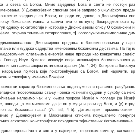
ка и света са Богом. Мимо заједнице Бога и света не постоји раз
именовања. У Дионисијевим списима реч је заправо о библијском преда
конкретне заједнице са Богом; не ради се, дакле, о Дионисијевом с
чењу божанских имена и самим тим о потпуној беспредметности од
туп односу есхатологије и историје у Дионисијевом спису О божанским 
ијама, открива темељне сотириолошке, тj. богослужбено-символичне ди
димензионалност Дионисијевог предања о богоименовањима у нај
апање или људска садејства именованим божанским дејствима. На тај н
ободовољним слагањима енергија наше природе као конкретним садејс
. Господ Исус Христос исказује своја икономијска богочовечанска
твени чин назива својом истинском храном (Јн. 4, 34). Конкретна богосл
 набрајања појмова које поистовећујемо са Богом, већ нарочити, вр
асан и спокојан у именима Божијим.
риолошки карактер богоименовања подразумева и правилно расуђивање
епадном гносеолошком стању човека истинити судови у сукобу са неи
уђивања налазимо чак и у књизи пророка Исаије у погледу (за Исаиј
е, наводи: „а ми мислисмо да је он у муци и рани од Бога, и (у) стр
чен за безакоња наша“ (Ис. 53, 4–5). Детаљнијим терминолошким
зимо у Дионисијевим и Максимовим списима покушаћемо предупр
љних есхатолошко-историјских исходишта тајанствених богоименовања.
едање односа Бога и света у најширем, творачком смислу, сагласно