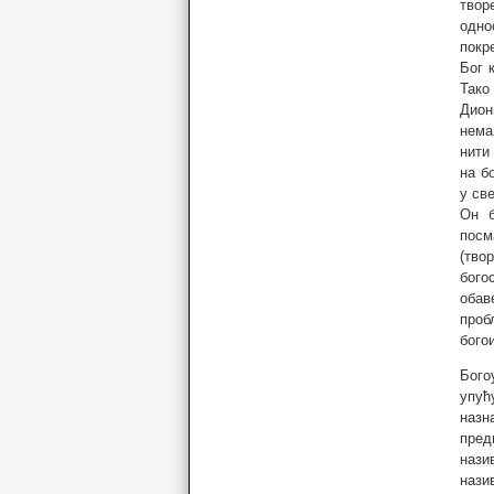
твор
одно
покр
Бог 
Тако
Дион
нема
нити
на б
у све
Он б
посм
(тво
бого
обав
проб
бого
Бого
упућ
назн
пред
нази
нази