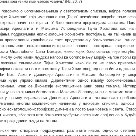
онога који узима име његово узалуд.“ (Из. 20, 7)
 говоримо о богоименовањима у светоотачким списима, најпре полази
Тајне Христове“ која именована као „Тајна“ неизбежно покреће теме вез
онкретан начин постојања. У богословским пројекцијама апостола Павл
исија Ареопагита и Максима Исповедника Тајна Христова као нач
ојања подразумева еклисиолошке хоризонте постојања, на тај начин ш
за православни хришћански свет представљају богочовечанске, однос
установљене есхатолошко-историјске начине постојања откривене
ости Оваплоћеног Сина Божијег, мимо којих богопознање није могуће.
смислу било какви људски напори ка богопознању морају најпре проћи кр
службени символизам Тајне Христове како би се не само привреме
ријски показали него и опстали у Тајни Христовој, односно били одржани
ћи Век. Иако и Дионисије Ареопагит и Максим Исповедник у свој
има нуде управо овакав, дијалектички однос између богоименовања
познања, ипак се Дионисије експлицитније бави овим темама. Исто
ницу по којој мимо богословља Максима Исповедника не можемо лако 
зе у начину изражавања Дионисија Ареопагита. Богословска проблем
умачена многим комплексним начинима у њиховим списима, односи 
сно есхатолошко-историјских димензија постојања човека и света. Ство
г живота, због тога што божанско уређење света има свој основ у будућ
читој заједници људи са Богом.
нски чин стварања подразумева различите нивое, односно степене