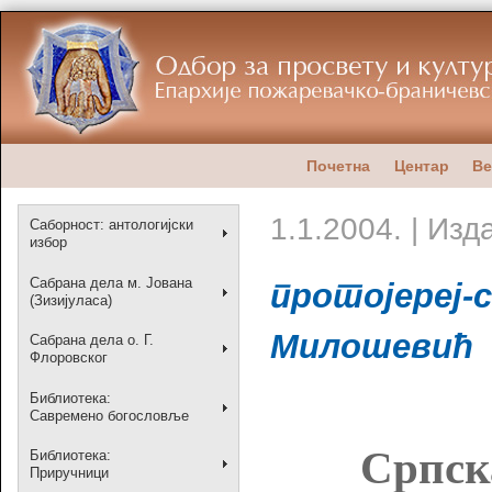
Почетна
Центар
Ве
1.1.2004. | Из
Саборност: антологијски
избор
Сабрана дела м. Јована
протојереј-
(Зизијуласа)
Милошевић
Сабрана дела о. Г.
Флоровског
Библиотека:
Савремено богословље
Српск
Библиотека:
Приручници