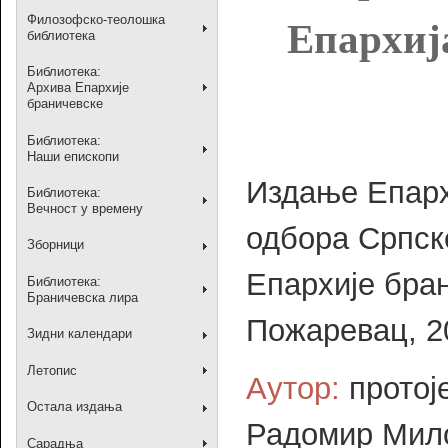
Филозофско-теолошка
Епархиј
библиотека
Библиотека:
Архива Епархије
браничевске
Библиотека:
Наши епископи
Издање Епарх
Библиотека:
Вечност у времену
одбора Српск
Зборници
Епархије бра
Библиотека:
Браничевска лира
Пожаревац, 2
Зидни календари
Летопис
Аутор:
протој
Остала издања
Радомир Мил
Сарадња