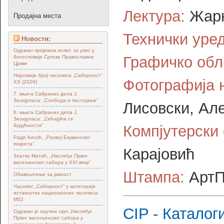
Лектура:
Жарк
Продајна места
Технички уред
Новости:
Одржан пријемни испит за упис у
Графичко обл
богословије Српске Православне
Цркве
Најновији број часописа „Саборност“
Фотографија н
XX (2026)
7. књига Сабраних дела Ј.
Зизијуласа: „Слобода и постојање“
Лисовски, Ал
6. књига Сабраних дела Ј.
Зизијуласа: „Сећајући се
будућности“
Компјутерски 
Раде Кисић, „Развој Екуменског
покрета“
Карајовић
Златко Матић, „Наслеђе Првог
васељенског сабора у XXI веку“
Штампа:
АртП
Обавештење за јавност
Часопис „Саборност“ у категорији
истакнутих националних часописа:
М52
CIP - Каталог
Одржан је научни скуп „Наслеђе
Првог васељенског сабора у