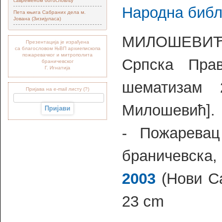
савременом богословљу“
Народна библ
Пета књига Сабраних дела м.
Јована (Зизијуласа)
МИЛОШЕВИЋ,
Презентација је израђена
са благословом ЊВП архиепископа
пожаревачког и митрополита
Српска Прав
браничевског
Г. Игнатија
шематизам 
Пријава на e-mail листу (?)
Милошевић].
- Пожаревац
браничевска,
2003
(Нови Сад
23 cm