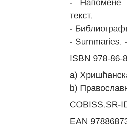
- Напомене
текст.
- Библиографи
- Summaries. 
ISBN 978-86-8
a) Хришћанск
b) Православ
COBISS.SR-I
EAN 9788687