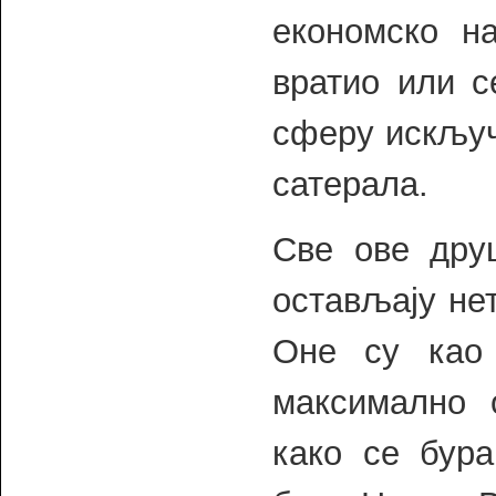
економско н
вратио или с
сферу искључ
сатерала.
Све ове дру
остављају не
Оне су као
максимално 
како се бура