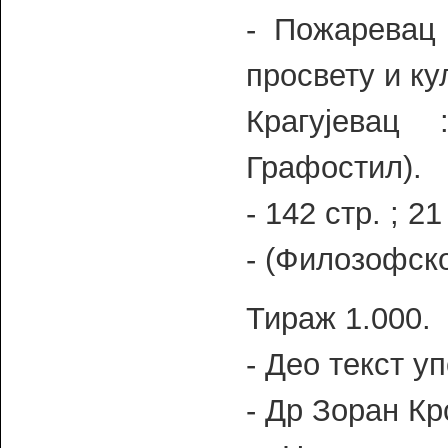
- Пожаревац 
просвету и ку
Крагујевац
Графостил).
- 142 стр. ; 2
- (Филозофско
Тираж 1.000.
- Део текст уп
- Др Зоран Кр