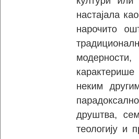
култури или 
настајала ка
нарочито ош
традициона
модерности,
карактерише 
неким други
парадоксалн
друштва, сем
теологију и 