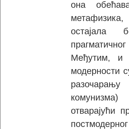
она обећав
метафизика, 
остајала 
прагматично
Међутим, и 
модерности с
разочарању
комунизма)
отварајући п
постмодерно