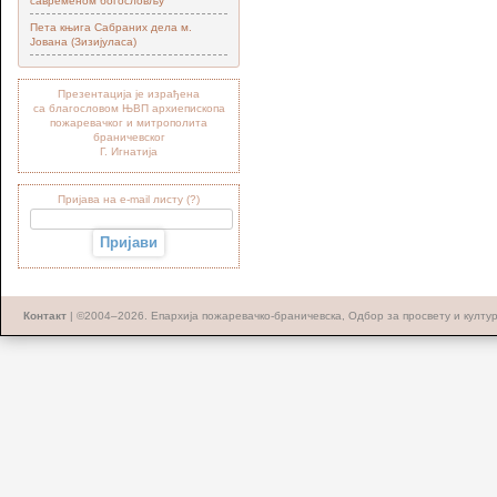
савременом богословљу“
Пета књига Сабраних дела м.
Јована (Зизијуласа)
Презентација је израђена
са благословом ЊВП архиепископа
пожаревачког и митрополита
браничевског
Г. Игнатија
Пријава на e-mail листу (?)
Контакт
| ©2004–2026.
Епархија пожаревачко-браничевска, Одбор за просвету и култу