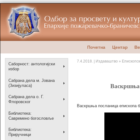
Почетна
Центар
Ве
7.4.2018. | Издаваштво » Епископс
Саборност: антологијски
избор
Сабрана дела м. Јована
Васкршња 
(Зизијуласа)
Сабрана дела о. Г.
Флоровског
Васкршња посланица епископа бра
Библиотека:
Савремено богословље
Библиотека:
Приручници