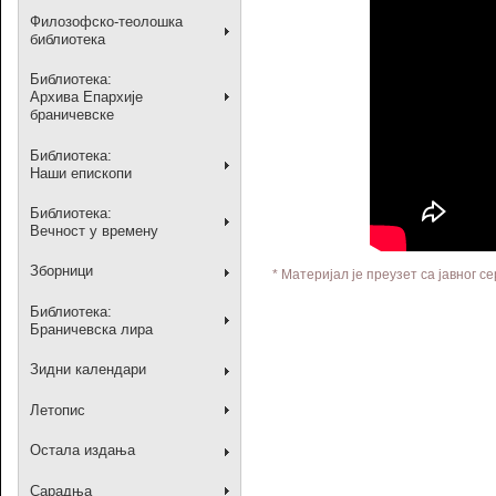
Филозофско-теолошка
библиотека
Библиотека:
Архива Епархије
браничевске
Библиотека:
Наши епископи
Библиотека:
Вечност у времену
Зборници
* Материјал је преузет са јавног с
Библиотека:
Браничевска лира
Зидни календари
Летопис
Остала издања
Сарадња