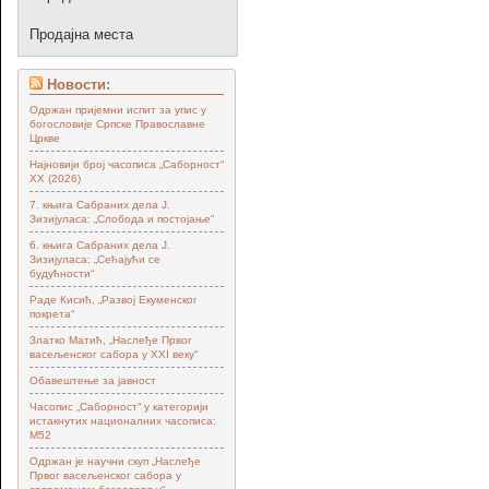
Продајна места
Новости:
Одржан пријемни испит за упис у
богословије Српске Православне
Цркве
Најновији број часописа „Саборност“
XX (2026)
7. књига Сабраних дела Ј.
Зизијуласа: „Слобода и постојање“
6. књига Сабраних дела Ј.
Зизијуласа: „Сећајући се
будућности“
Раде Кисић, „Развој Екуменског
покрета“
Златко Матић, „Наслеђе Првог
васељенског сабора у XXI веку“
Обавештење за јавност
Часопис „Саборност“ у категорији
истакнутих националних часописа:
М52
Одржан је научни скуп „Наслеђе
Првог васељенског сабора у