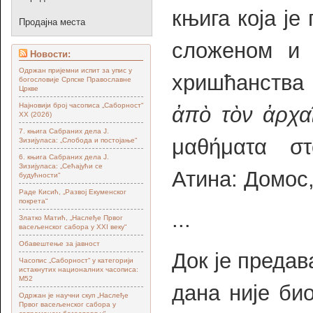
књига која је
Продајна места
сложеном и 
Новости:
Одржан пријемни испит за упис у
хришћанства 
богословије Српске Православне
Цркве
Најновији број часописа „Саборност“
ἀπὸ τὸν ἀρχαῖ
XX (2026)
7. књига Сабраних дела Ј.
μαθήματα σ
Зизијуласа: „Слобода и постојање“
6. књига Сабраних дела Ј.
Зизијуласа: „Сећајући се
Атина: Домос,
будућности“
Раде Кисић, „Развој Екуменског
покрета“
...
Златко Матић, „Наслеђе Првог
васељенског сабора у XXI веку“
Обавештење за јавност
Док је предав
Часопис „Саборност“ у категорији
истакнутих националних часописа:
М52
дана није би
Одржан је научни скуп „Наслеђе
Првог васељенског сабора у