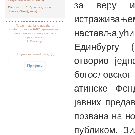
савременом богословљу“
за веру и
Пета књига Сабраних дела м.
Јована (Зизијуласа)
истражив
Презентација је израђена
са благословом ЊВП архиепископа
настављајући
пожаревачког и митрополита
браничевског
Г. Игнатија
Единбургу (
Пријава на e-mail листу (?)
отворио једн
богословско
атинске Фон
јавних преда
позвана на н
публиком. Зи