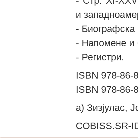
- Стр. XI-XX
и западноаме
- Биографска 
- Напомене и
- Регистри.
ISBN 978-86-
ISBN 978-86-8
а) Зизјулас, 
COBISS.SR-I