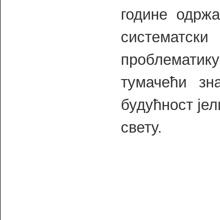
године одржа
систематс
проблематику
тумачећи зн
будућност је
свету.