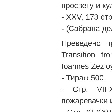
просвету и ку
- XXV, 173 стр
- (Сабрана дел
Преведено п
Transition fr
Ioannes Zezio
- Тираж 500.
- Стр. VII
пожаревачки 