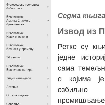
Филозофско-теолошка
библиотека
Седма књиг
Библиотека:
Архива Епархије
браничевске
Извод из 
Библиотека:
Наши епископи
Ретке су књи
Библиотека:
Вечност у времену
једне истори
Зборници
сама темељн
Библиотека:
Браничевска лира
о којима ј
Зидни календари
Летопис
озбиљно
Остала издања
промишљање
Сарадња