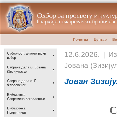
Почетна
Центар
Ве
12.6.2026. | 
Саборност: антологијски
избор
Јована (Зизију
Сабрана дела м. Јована
(Зизијуласа)
Јован Зизиј
Сабрана дела о. Г.
Флоровског
Библиотека:
Савремено богословље
С
Библиотека:
Приручници