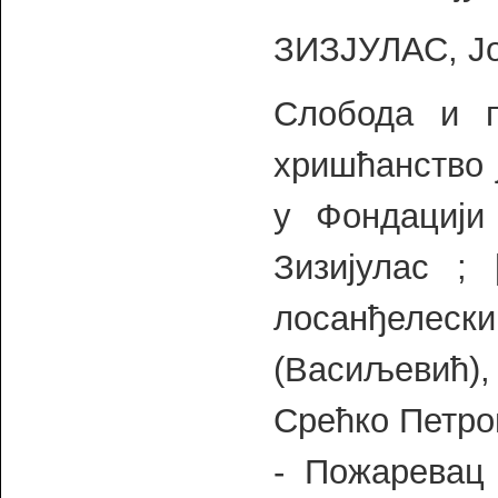
ЗИЗЈУЛАС, Јо
Слобода и п
хришћанство 
у Фондацији
Зизијулас ;
лосанђелес
(Васиљевић),
Срећко Петро
- Пожаревац 