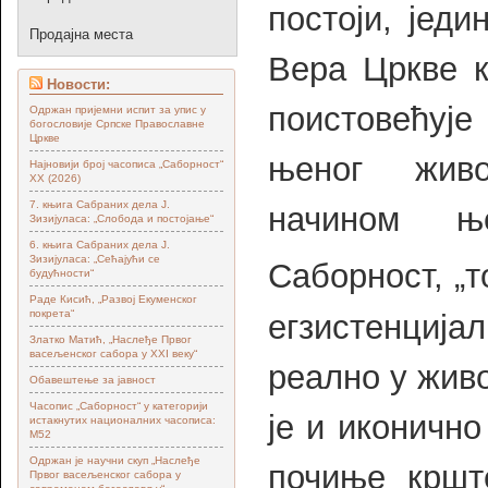
постоји, једи
Продајна места
Вера Цркве к
Новости:
поистовећуј
Одржан пријемни испит за упис у
богословије Српске Православне
Цркве
њеног жив
Најновији број часописа „Саборност“
XX (2026)
7. књига Сабраних дела Ј.
начином ње
Зизијуласа: „Слобода и постојање“
6. књига Сабраних дела Ј.
Зизијуласа: „Сећајући се
Саборност, „т
будућности“
Раде Кисић, „Развој Екуменског
покрета“
егзистенциј
Златко Матић, „Наслеђе Првог
васељенског сабора у XXI веку“
реално у жив
Обавештење за јавност
Часопис „Саборност“ у категорији
је и иконично
истакнутих националних часописа:
М52
Одржан је научни скуп „Наслеђе
почиње кршт
Првог васељенског сабора у