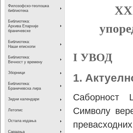
Филозофско-теолошка
XXI
библиотека
Библиотека:
упоре
Архива Епархије
браничевске
Библиотека:
Наши епископи
I УВОД
Библиотека:
Вечност у времену
Зборници
1. Актуелн
Библиотека:
Браничевска лира
Саборност 
Зидни календари
Символу вере
Летопис
Остала издања
превасходних
Сарадња