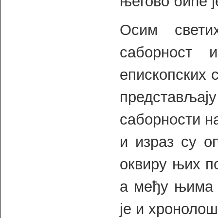
његово биће ј
Осим свети
саборност 
епископских 
представља
саборности н
и израз су о
оквиру њих п
а међу њима 
је и хронолош