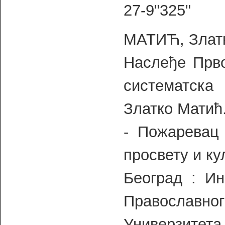
27-9"325"
МАТИЋ, Златк
Наслеђе Прво
систематска
Златко Матић
- Пожаревац 
просвету и ку
Београд : Ин
Православ
Универзите