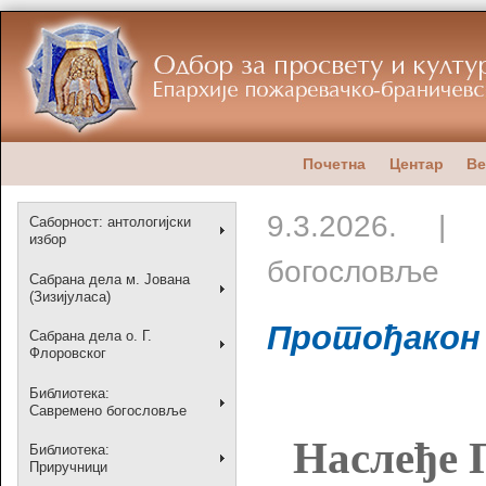
Почетна
Центар
Ве
9.3.2026. |
Саборност: антологијски
избор
богословље
Сабрана дела м. Јована
(Зизијуласа)
Протођакон
Сабрана дела о. Г.
Флоровског
Библиотека:
Савремено богословље
Наслеђе 
Библиотека:
Приручници