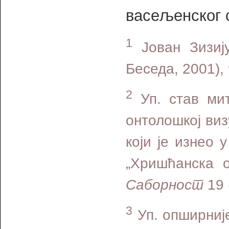
васељенског 
1
Јован Зизиј
Беседа, 2001), 
2
Уп. став мит
онтолошкој виз
који је изнео 
„Хришћанска о
Саборност
19 
3
Уп. опширније 