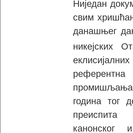
Ниједан доку
свим хришћан
данашњег дан
никејских От
еклисијалних 
референтна 
промишљања.
година тог д
преиспита 
канонског 