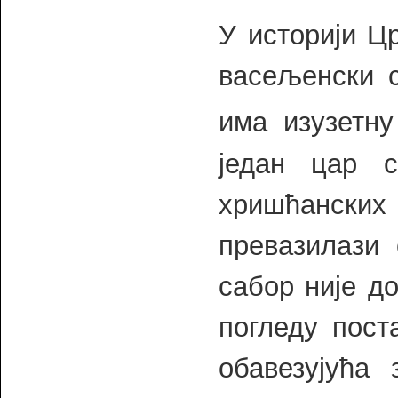
У историји Ц
васељенски с
има изузетну
један цар 
хришћанских
превазилази
сабор није д
погледу пост
обавезујућа