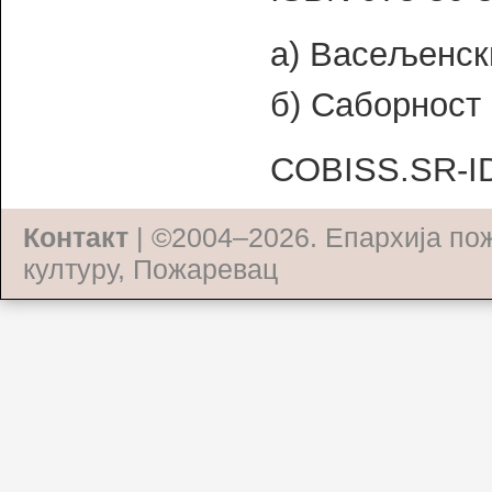
а) Васељенски
б) Саборност
COBISS.SR-I
Контакт
| ©2004–2026.
Епархија по
културу, Пожаревац