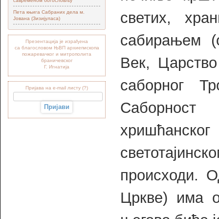
савременом богословљу“
Пета књига Сабраних дела м.
светих, хра
Јована (Зизијуласа)
сабирањем (о
Презентација је израђена
са благословом ЊВП архиепископа
пожаревачког и митрополита
Век, Царство
браничевског
Г. Игнатија
саборног Тр
Пријава на e-mail листу (?)
Саборност 
хришћанско
светотајинско
происходи. 
Цркве) има о