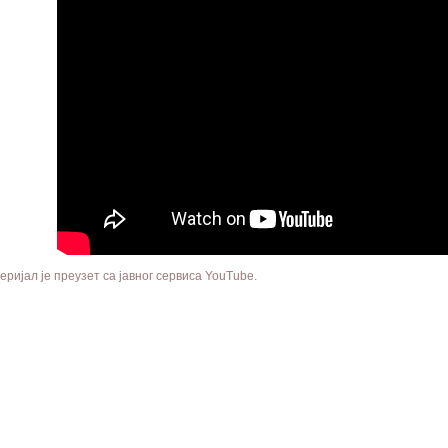
еријал је преузет са јавног сервиса YouTube.