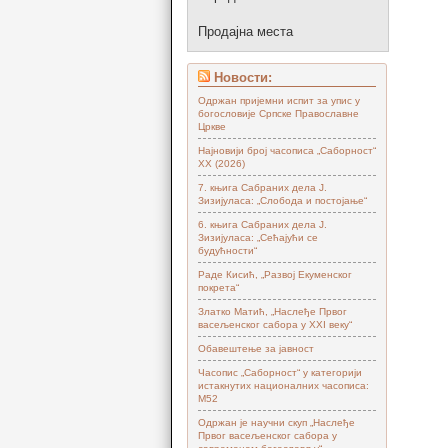
Продајна места
Новости:
Одржан пријемни испит за упис у
богословије Српске Православне
Цркве
Најновији број часописа „Саборност“
XX (2026)
7. књига Сабраних дела Ј.
Зизијуласа: „Слобода и постојање“
6. књига Сабраних дела Ј.
Зизијуласа: „Сећајући се
будућности“
Раде Кисић, „Развој Екуменског
покрета“
Златко Матић, „Наслеђе Првог
васељенског сабора у XXI веку“
Обавештење за јавност
Часопис „Саборност“ у категорији
истакнутих националних часописа:
М52
Одржан је научни скуп „Наслеђе
Првог васељенског сабора у