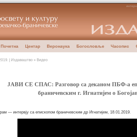
интерн
Почетна
Центар
Веронаука
Богословље
Часопис
2019. | Издаваштво » Видео
ЈАВИ СЕ СПАС: Разговор са деканом ПБФ-а еп
браничевским г. Игнатијем о Богоја
рам — интервју са епископом браничевским др Игнатијем, 18.01.2019.