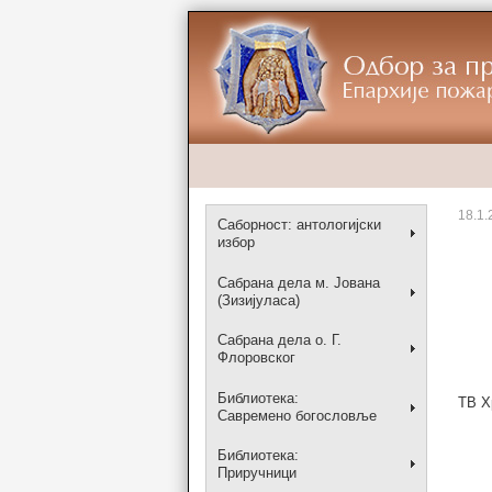
18.1.
Саборност: антологијски
избор
Сабрана дела м. Јована
(Зизијуласа)
Сабрана дела о. Г.
Флоровског
Библиотека:
ТВ Х
Савремено богословље
Библиотека:
Приручници