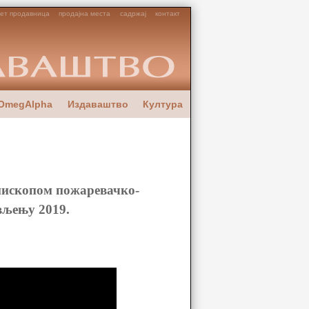
ет продавница
продајна места
садржај
контакт
OmegAlpha
Издаваштво
Култура
ископом пожаревачко-
вљењу 2019.