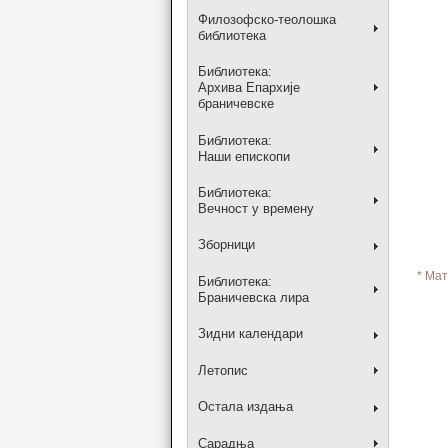
Филозофско-теолошка
библиотека
Библиотека:
Архива Епархије
браничевске
Библиотека:
Наши епископи
Библиотека:
Вечност у времену
Зборници
* Мат
Библиотека:
Браничевска лира
Зидни календари
Летопис
Остала издања
Сарадња